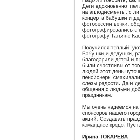
Надо ли говорить, как
Дети вдохновенно пели
на аплодисменты, с ли
концерта бабушки и де
фотосессии венки, обо
фотографировались с 
фотографу Татьяне Кас
Получился теплый, ую
Бабушки и дедушки, ра
благодарили детей и п
были счастливы от тог
людей этот день чуточ
пенсионеры смахивали 
слезы радости. Да и д
общения с людьми доб
праздникам.
Мы очень надеемся на
спонсоров нашего горо
акций. Создавать праз
командное кредо. Пуст
Ирина ТОКАРЕВА