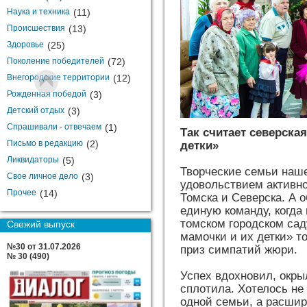
Наука и техника
(11)
Происшествия
(13)
Здоровье
(25)
Поколение победителей
(72)
Внегородские территории
(12)
Рожденная победой
(3)
Детский отдых
(3)
Спрашивали - отвечаем
(1)
Так считает северска
Письмо в редакцию
(2)
детки»
Ликвидаторы
(5)
Творческие семьи нашег
Свое личное дело
(3)
удовольствием активно
Прочее
(14)
Томска и Северска. А 
единую команду, когда
томском городском са
Свежий выпуск
мамочки и их детки» т
№30 от 31.07.2026
приз симпатий жюри.
№ 30 (490)
Успех вдохновил, окры
сплотила. Хотелось не
одной семьи, а расширя