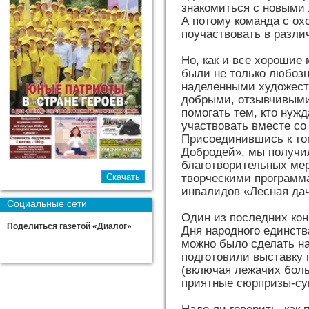
знакомиться с новыми
А потому команда с ох
поучаствовать в разли
Но, как и все хорошие
были не только любоз
наделенными художест
добрыми, отзывчивыми
помогать тем, кто нуж
участвовать вместе со
Присоединившись к то
Добродей», мы получи
благотворительных ме
творческими программ
инвалидов «Лесная дача
Социальные сети
Один из последних кон
Поделиться газетой «Диалог»
Дня народного единств
можно было сделать на
подготовили выставку 
(включая лежачих бол
приятные сюрпризы-су