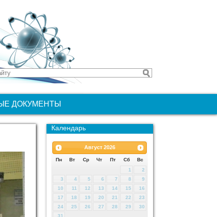
ЫЕ ДОКУМЕНТЫ
Календарь
Август
2026
Пн
Вт
Ср
Чт
Пт
Сб
Вс
1
2
3
4
5
6
7
8
9
10
11
12
13
14
15
16
17
18
19
20
21
22
23
24
25
26
27
28
29
30
31