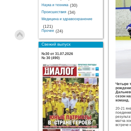
Наука и техника
(30)
Происшествия
(34)
Медицина и здравоохранение
(121)
Прочее
(24)
Свежий выпуск
№30 от 31.07.2026
№ 30 (490)
Четыре 
рождения
Дальнево
сезон на
команд.
20-21 ян
поединке
результа
матча хо
встрече 