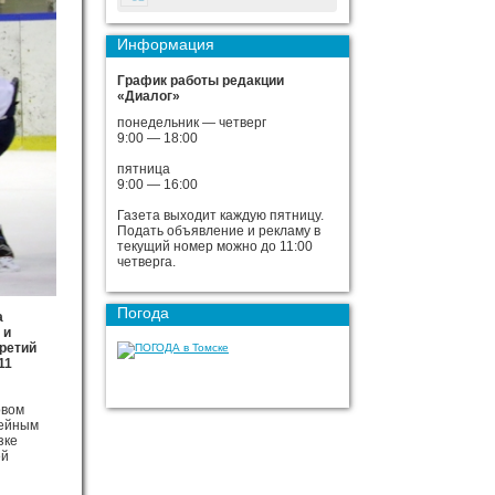
Информация
График работы редакции
«Диалог»
понедельник — четверг
9:00 — 18:00
пятница
9:00 — 16:00
Газета выходит каждую пятницу.
Подать объявление и рекламу в
текущий номер можно до 11:00
четверга.
Погода
а
 и
третий
11
овом
чейным
зке
ей