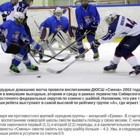
трудных домашних матча провели воспитанники ДЮСШ «Смена» 2002 год
 в минувшие выходные, вторник и среду в рамках первенства Сибирского
сточного федеральных округов по хоккею с шайбой. Напомним, что уже 
ши ребята выступают в самой высокой по рейтингу группе «А», где играет 
варя им противостоял крепкий середняк группы – ангарский «Ермак». В старт
 воспитанники северской школы смогли вырвать победу у своих визави. С ни
том закончился первый (1:1) и второй (2:2) периоды, а в заключительном отре
ккеисты «Смены» смогли забить на одну шайбу больше – 4:3. Увы, в следующ
наши ребята уступили со счетом 0:5.