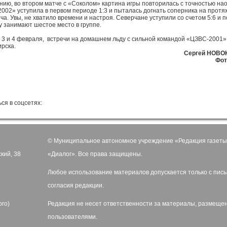
нию, во втором матче с «Соколом» картина игры повторилась с точностью нао
002» уступила в первом периоде 1:3 и пыталась догнать соперника на прот
тча. Увы, не хватило времени и настроя. Северчане уступили со счетом 5:6 и п
 занимают шестое место в группе.
 3 и 4 февраля, встречи на домашнем льду с сильной командой «ЦЗВС-2001»
рска.
Сергей НОВ
Фот
ся в соцсетях:
© Муниципальное автономное учреждение «Редакция газеты
ский, 38
«Диалог». Все права защищены.
Любое использование материалов допускается только с пис
согласия редакции.
ого)
Редакция не несет ответственности за материалы, размеще
пользователями.