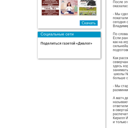
После эт
оказалас
- Мы сде
покатали
сегодня 
Владимир
Социальные сети
По слова
Если ран
как на и
Поделиться газетой «Диалог»
сильнейш
подготов
Как расс
северчан
здесь хо
занимать
школы № 
больше с
- Мы ста
разминки
А матч д
называют
ответили
в оверта
распечат
Кирилл И
и только