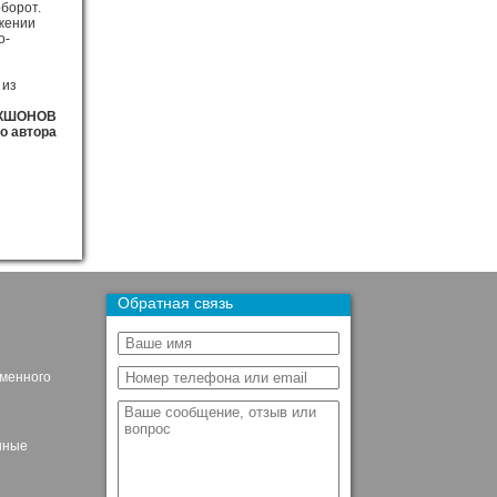
борот.
яжении
о-
 из
ОКШОНОВ
о автора
Обратная связь
ьменного
нные