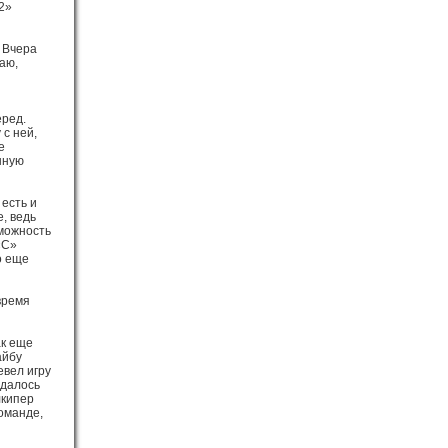
2»
 Вчера
аю,
еред.
 с ней,
е
нную
есть и
, ведь
зможность
«С»
о еще
время
ак еще
айбу
евел игру
удалось
лкипер
оманде,