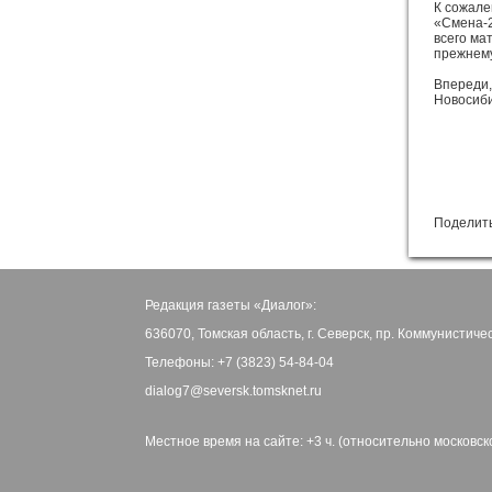
К сожале
«Смена-2
всего ма
прежнему
Впереди,
Новосиби
Поделить
Редакция газеты «Диалог»:
636070, Томская область, г. Северск, пр. Коммунистиче
Телефоны: +7 (3823) 54-84-04
dialog7@seversk.tomsknet.ru
Местное время на сайте: +3 ч. (относительно московск