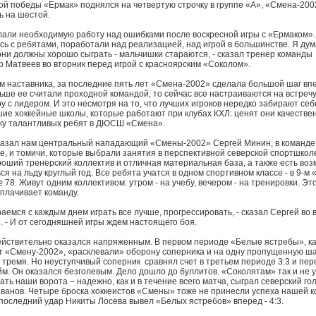
ой победы «Ермак» поднялся на четвертую строчку в группе «А», «Смена-200
ь на шестой.
лали необходимую работу над ошибками после воскресной игры с «Ермаком».
сь с ребятами, поработали над реализацией, над игрой в большинстве. Я дум
они должны хорошо сыграть - мальчишки стараются, - сказал тренер команды
 Матвеев во вторник перед игрой с красноярским «Соколом».
м наставника, за последние пять лет «Смена-2002» сделала большой шаг вп
ьше ее считали проходной командой, то сейчас все настраиваются на встречу
гру с лидером. И это несмотря на то, что лучших игроков нередко забирают себ
ие хоккейные школы, которые работают при клубах КХЛ: ценят они качестве
ку талантливых ребят в ДЮСШ «Смена».
казал нам центральный нападающий «Смены-2002» Сергей Минин, в команде 
е, и томичи, которые выбрали занятия в перспективной северской спортшколе
роший тренерский коллектив и отличная материальная база, а также есть во
ся на льду круглый год. Все ребята учатся в одном спортивном классе - в 9-м 
78. Живут одним коллективом: утром - на учебу, вечером - на тренировки. Эт
плачивает команду.
раемся с каждым днем играть все лучше, прогрессировать, - сказал Сергей во 
. - И от сегодняшней игры ждем настоящего боя.
ействительно оказался напряженным. В первом периоде «Белые ястребы», к
 «Смену-2002», «расклевали» оборону соперника и на одну пропущенную ш
 тремя. Но неуступчивый соперник сравнял счет в третьем периоде 3:3 и пер
йм. Он оказался безголевым. Дело дошло до буллитов. «Соколятам» так и не 
ать наши ворота – надежно, как и в течение всего матча, сыграл северский го
ванов. Четыре броска хоккеистов «Смены» тоже не принесли успеха нашей к
 последний удар Никиты Лосева вывел «Белых ястребов» вперед - 4:3.