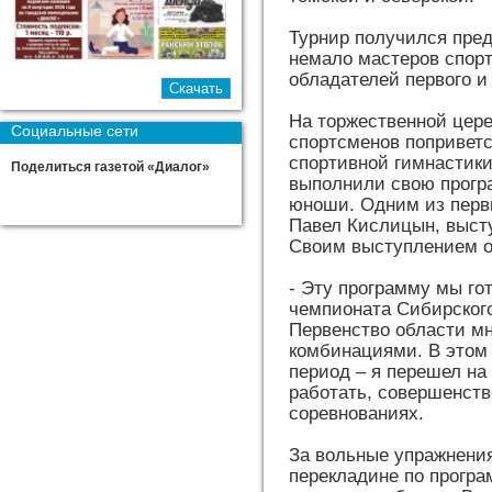
Турнир получился пре
немало мастеров спорт
обладателей первого и 
На торжественной цер
Социальные сети
спортсменов попривет
спортивной гимнастики
Поделиться газетой «Диалог»
выполнили свою прогр
юноши. Одним из перв
Павел Кислицын, выст
Своим выступлением о
- Эту программу мы го
чемпионата Сибирского 
Первенство области мн
комбинациями. В этом 
период – я перешел на
работать, совершенств
соревнованиях.
За вольные упражнения
перекладине по програ