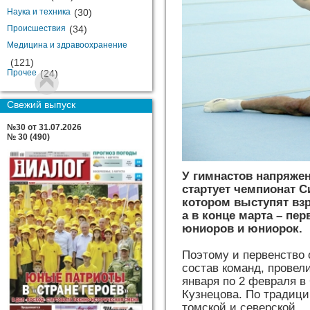
Наука и техника
(30)
Происшествия
(34)
Медицина и здравоохранение
(121)
Прочее
(24)
Свежий выпуск
№30 от 31.07.2026
№ 30 (490)
У гимнастов напряже
стартует чемпионат С
котором выступят вз
а в конце марта – пе
юниоров и юниорок.
Поэтому и первенство 
состав команд, провел
января по 2 февраля
Кузнецова. По традици
томской и северской.