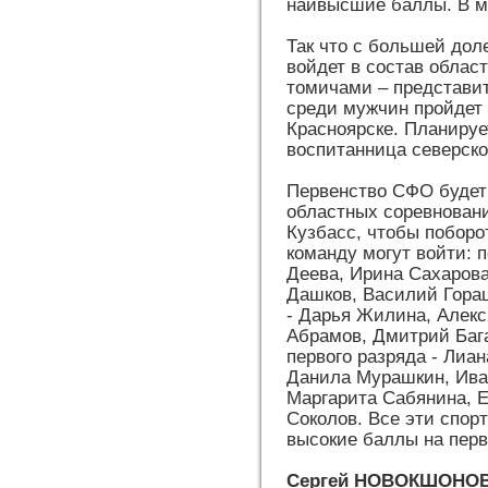
наивысшие баллы. В мн
Так что с большей дол
войдет в состав облас
томичами – представи
среди мужчин пройдет 
Красноярске. Планирует
воспитанница северск
Первенство СФО будет
областных соревновани
Кузбасс, чтобы поборо
команду могут войти: 
Деева, Ирина Сахарова
Дашков, Василий Гораш
- Дарья Жилина, Алек
Абрамов, Дмитрий Бага
первого разряда - Лиа
Данила Мурашкин, Иван
Маргарита Сабянина, Е
Соколов. Все эти спор
высокие баллы на перв
Сергей НОВОКШОНО