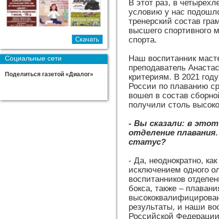
В этот раз, в четырехл
условию у нас подошло
тренерский состав грам
высшего спортивного м
спорта.
Наш воспитанник масте
Социальные сети
преподаватель Анастас
Поделиться газетой «Диалог»
критериям. В 2021 год
России по плаванию с
вошел в состав сборно
получили столь высоко
- Вы сказали: в это
отделение плавания
статус?
- Да, неоднократно, ка
исключением одного ол
воспитанников отделен
бокса, также – плаван
высококвалифицирован
результаты, и наши во
Российской Федерации