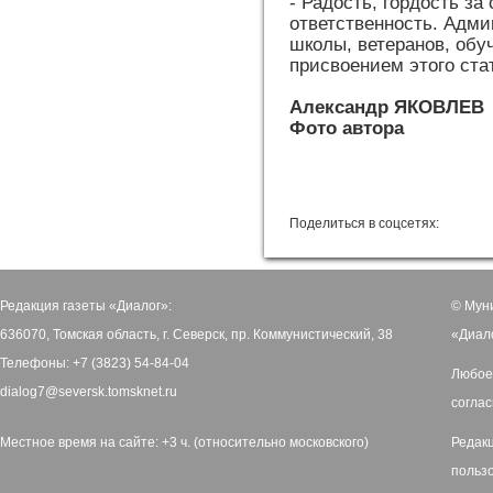
- Радость, гордость за
ответственность. Адми
школы, ветеранов, обу
присвоением этого ста
Александр ЯКОВЛЕВ
Фото автора
Поделиться в соцсетях:
Редакция газеты «Диалог»:
© Мун
636070, Томская область, г. Северск, пр. Коммунистический, 38
«Диал
Телефоны: +7 (3823) 54-84-04
Любое
dialog7@seversk.tomsknet.ru
соглас
Местное время на сайте: +3 ч. (относительно московского)
Редак
польз