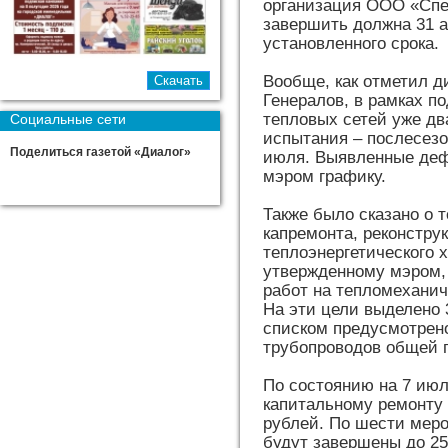
организация ООО «Спе
завершить должна 31 а
установленного срока.
Вообще, как отметил 
Генералов, в рамках п
тепловых сетей уже д
Социальные сети
испытания – послесезо
Поделиться газетой «Диалог»
июля. Выявленные деф
мэром графику.
Также было сказано о 
капремонта, реконстр
теплоэнергетического х
утвержденному мэром, 
работ на тепломехани
На эти цели выделено 
списком предусмотрено
трубопроводов общей п
По состоянию на 7 ию
капитальному ремонту
рублей. По шести меро
будут завершены до 25 