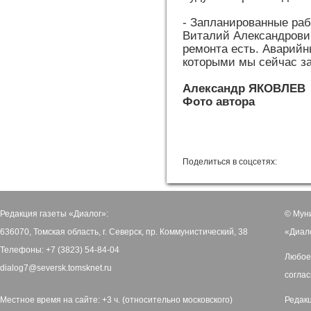
- Запланированные раб
Виталий Александрови
ремонта есть. Аварийн
которыми мы сейчас з
Александр ЯКОВЛЕВ
Фото автора
Поделиться в соцсетях:
Редакция газеты «Диалог»:
© Мун
636070, Томская область, г. Северск, пр. Коммунистический, 38
«Диал
Телефоны: +7 (3823) 54-84-04
Любое
dialog7@seversk.tomsknet.ru
соглас
Местное время на сайте: +3 ч. (относительно московского)
Редак